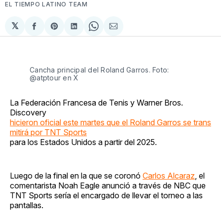
EL TIEMPO LATINO TEAM
𝕏
Compartir
Share
Compartir
Share
Compartir
en
on
en
on
via
Facebook
Pinterest
LinkedIn
WhatsApp
Email
Cancha principal del Roland Garros. Foto:
@atptour en X
La Federación Francesa de Tenis y Warner Bros.
Discovery
hicieron oficial este martes que el Roland Garros se trans
mitirá por TNT Sports
para los Estados Unidos a partir del 2025.
Luego de la final en la que se coronó
Carlos Alcaraz
, el
comentarista Noah Eagle anunció a través de NBC que
TNT Sports sería el encargado de llevar el torneo a las
pantallas.