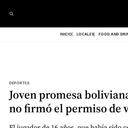
INICIO
LOCALES
FOOD AND DRI
DEPORTES
Joven promesa bolivian
no firmó el permiso de v
El jugador de 16 años, que había sido 