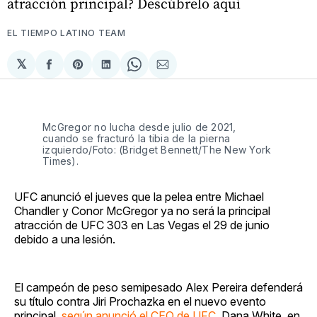
atracción principal? Descúbrelo aquí
EL TIEMPO LATINO TEAM
𝕏
Compartir
Share
Compartir
Share
Compartir
en
on
en
on
via
Facebook
Pinterest
LinkedIn
WhatsApp
Email
McGregor no lucha desde julio de 2021,
cuando se fracturó la tibia de la pierna
izquierdo/Foto: (Bridget Bennett/The New York
Times).
UFC anunció el jueves que la pelea entre Michael
Chandler y Conor McGregor ya no será la principal
atracción de UFC 303 en Las Vegas el 29 de junio
debido a una lesión.
El campeón de peso semipesado Alex Pereira defenderá
su título contra Jiri Prochazka en el nuevo evento
principal,
según anunció el CEO de UFC
, Dana White, en