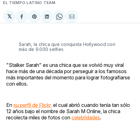
EL TIEMPO LATINO TEAM
𝕏
Compartir
Share
Compartir
Share
Compartir
en
on
en
on
via
Facebook
Pinterest
LinkedIn
WhatsApp
Email
Sarah, la chica que conquista Hollywood con
más de 9.000 selfies
"Stalker Sarah" es una chica que se volvió muy viral
hace más de una década por perseguir a los famosos
más importantes del momento para lograr fotografiarse
con ellos.
En
su perfil de Flickr,
el cual abrió cuando tenía tan sólo
12 años bajo el nombre de Sarah M Online, la chica
recolecta miles de fotos con
celebridades
.