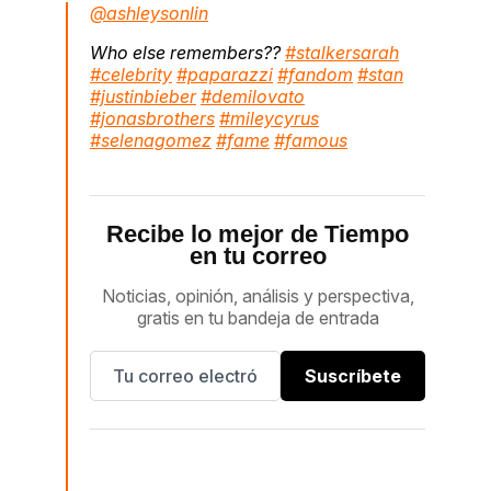
@ashleysonlin
Who else remembers??
#stalkersarah
#celebrity
#paparazzi
#fandom
#stan
#justinbieber
#demilovato
#jonasbrothers
#mileycyrus
#selenagomez
#fame
#famous
Recibe lo mejor de Tiempo
en tu correo
Noticias, opinión, análisis y perspectiva,
gratis en tu bandeja de entrada
Suscríbete