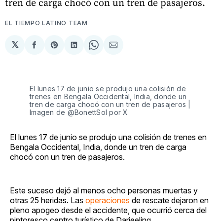
tren de carga chocó con un tren de pasajeros.
EL TIEMPO LATINO TEAM
𝕏
Compartir
Share
Compartir
Share
Compartir
en
on
en
on
via
Facebook
Pinterest
LinkedIn
WhatsApp
Email
El lunes 17 de junio se produjo una colisión de
trenes en Bengala Occidental, India, donde un
tren de carga chocó con un tren de pasajeros |
Imagen de @BonettSol por X
El lunes 17 de junio se produjo una colisión de trenes en
Bengala Occidental, India, donde un tren de carga
chocó con un tren de pasajeros.
Este suceso dejó al menos ocho personas muertas y
otras 25 heridas. Las
operaciones
de rescate dejaron en
pleno apogeo desde el accidente, que ocurrió cerca del
pintoresco centro turístico de Darjeeling.