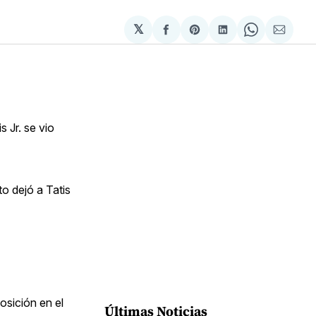
𝕏
Compartir
Share
Compartir
Share
Compa
en
on
en
on
via
Facebook
Pinterest
LinkedIn
WhatsApp
Email
 Jr. se vio
o dejó a Tatis
osición en el
Últimas Noticias