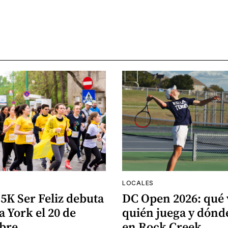
LOCALES
5K Ser Feliz debuta
DC Open 2026: qué 
 York el 20 de
quién juega y dón
bre
en Rock Creek