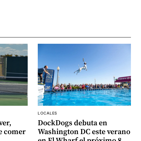
LOCALES
ver,
DockDogs debuta en
de comer
Washington DC este verano
en El Wharf el próximo 8