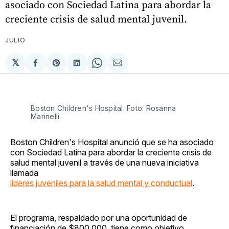
asociado con Sociedad Latina para abordar la
creciente crisis de salud mental juvenil.
JULIO
𝕏
Compartir
Share
Compartir
Share
Compartir
en
on
en
on
via
Facebook
Pinterest
LinkedIn
WhatsApp
Email
Boston Children's Hospital. Foto: Rosanna
Marinelli.
Boston Children's Hospital anunció que se ha asociado
con Sociedad Latina para abordar la creciente crisis de
salud mental juvenil a través de una nueva iniciativa
llamada
líderes juveniles para la salud mental y conductual
.
El programa, respaldado por una oportunidad de
financiación de $800,000, tiene como objetivo