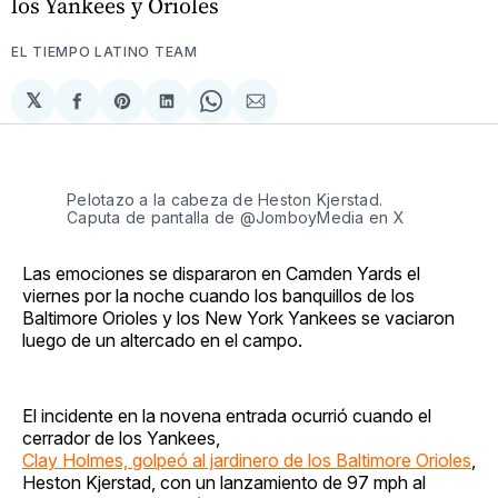
los Yankees y Orioles
EL TIEMPO LATINO TEAM
𝕏
Compartir
Share
Compartir
Share
Compartir
en
on
en
on
via
Facebook
Pinterest
LinkedIn
WhatsApp
Email
Pelotazo a la cabeza de Heston Kjerstad.
Caputa de pantalla de @JomboyMedia en X
Las emociones se dispararon en Camden Yards el
viernes por la noche cuando los banquillos de los
Baltimore Orioles y los New York Yankees se vaciaron
luego de un altercado en el campo.
El incidente en la novena entrada ocurrió cuando el
cerrador de los Yankees,
Clay Holmes, golpeó al jardinero de los Baltimore Orioles
,
Heston Kjerstad, con un lanzamiento de 97 mph al