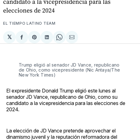
candidato a la vicepresidencia para las
elecciones de 2024
EL TIEMPO LATINO TEAM
𝕏
Compartir
Share
Compartir
Share
Compartir
en
on
en
on
via
Facebook
Pinterest
LinkedIn
WhatsApp
Email
Trump eligió al senador JD Vance, republicano
de Ohio, como vicepresidente (Nic Antaya/The
New York Times)
El expresidente Donald Trump eligió este lunes al
senador JD Vance, republicano de Ohio, como su
candidato a la vicepresidencia para las elecciones de
2024.
La elección de JD Vance pretende aprovechar el
dinamismo juvenil y la reputación reformadora del