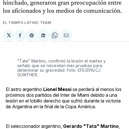
hinchado, generaron gran preocupación entre
los aficionados y los medios de comunicación.
EL TIEMPO LATINO TEAM
𝕏
Compartir
Share
Compartir
Share
Compartir
en
on
en
on
via
Facebook
Pinterest
LinkedIn
WhatsApp
Email
"Tata" Martino, confirmó la lesión el martes y
señaló que se necesitan más pruebas para
determinar su gravedad. Foto: EFE/EPA/CJ
GUNTHER.
El astro argentino
Lionel Messi
se perderá al menos los
próximos dos partidos del Inter de Miami debido a una
lesión en el tobillo derecho que sufrió durante la victoria
de Argentina en la final de la Copa América.
El seleccionador argentino,
Gerardo "Tata" Martino
,