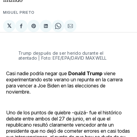
MIGUEL PRIETO
𝕏
Compartir
Share
Compartir
Share
Compartir
en
on
en
on
via
Facebook
Pinterest
LinkedIn
WhatsApp
Email
Trump después de ser herido durante el
atentado | Foto: EFE/EPA/DAVID MAXWELL
Casi nadie podría negar que
Donald Trump
viene
experimentando este verano un repunte en la carrera
para vencer a Joe Biden en las elecciones de
noviembre.
Uno de los puntos de quiebre -quizá- fue el histórico
debate entre ambos del 27 de junio, en el que el
republicano resultó claramente vencedor ante un
presidente que no dejó de cometer errores en casi todas
sus intervenciones, al punto de que hoy se duda de su