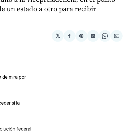
e un estado a otro para recibir
𝕏
Compartir
Share
Compartir
Share
Compa
en
on
en
on
via
Facebook
Pinterest
LinkedIn
WhatsApp
Email
 de mira por
eder si la
olución federal