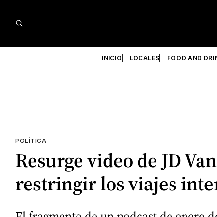
INICIO
LOCALES
FOOD AND DRI
POLÍTICA
Resurge video de JD Va
restringir los viajes int
El fragmento de un podcast de enero de