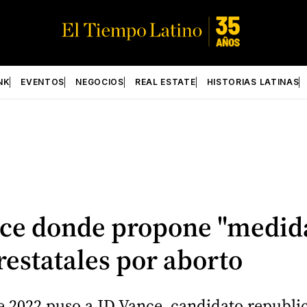
NK
EVENTOS
NEGOCIOS
REAL ESTATE
HISTORIAS LATINAS
nce donde propone "medida
erestatales por aborto
 2022 puso a JD Vance, candidato republic