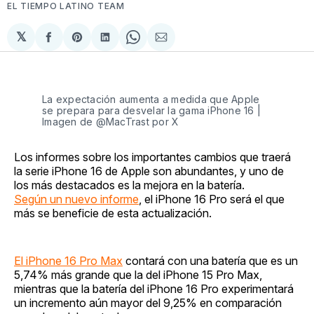
EL TIEMPO LATINO TEAM
𝕏
Compartir
Share
Compartir
Share
Compartir
en
on
en
on
via
Facebook
Pinterest
LinkedIn
WhatsApp
Email
La expectación aumenta a medida que Apple
se prepara para desvelar la gama iPhone 16 |
Imagen de @MacTrast por X
Los informes sobre los importantes cambios que traerá
la serie iPhone 16 de Apple son abundantes, y uno de
los más destacados es la mejora en la batería.
Según un nuevo informe
, el iPhone 16 Pro será el que
más se beneficie de esta actualización.
El iPhone 16 Pro Max
contará con una batería que es un
5,74% más grande que la del iPhone 15 Pro Max,
mientras que la batería del iPhone 16 Pro experimentará
un incremento aún mayor del 9,25% en comparación