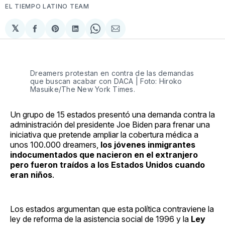
EL TIEMPO LATINO TEAM
𝕏
Compartir
Share
Compartir
Share
Compartir
en
on
en
on
via
Facebook
Pinterest
LinkedIn
WhatsApp
Email
Dreamers protestan en contra de las demandas
que buscan acabar con DACA | Foto: Hiroko
Masuike/The New York Times.
Un grupo de 15 estados presentó una demanda contra la
administración del presidente Joe Biden para frenar una
iniciativa que pretende ampliar la cobertura médica a
unos 100.000 dreamers,
los jóvenes inmigrantes
indocumentados que nacieron en el extranjero
pero fueron traídos a los Estados Unidos cuando
eran niños
.
Los estados argumentan que esta política contraviene la
ley de reforma de la asistencia social de 1996 y la
Ley