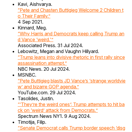
Kavi, Aishvarya.
“Pete and Chasten Buttigieg Welcome 2 Children t
o Their Family.”
4 Sep 2021.
Kinnard, Meg.
“Why Harris and Democrats keep calling Trump an
d Vance ‘weird.'”
Associated Press. 31 Jul 2024.
Lebowitz, Megan and Vaughn Hillyard.
“Trump leans into divisive rhetoric in first rally since
assassination attempt.”
NBC News. 20 Jul 2024.
MSNBC.
“Pete Buttigieg blasts JD Vance’s ‘strange worldvie
w’ and bizarre GOP agenda.”
YouTube.com. 29 Jul 2024.
Tasolides, Justin.
“‘They’re the weird ones’: Trump attempts to hit ba
ck on ‘weird’ attack from Democrats.”
Spectrum News NY1. 9 Aug 2024.
Timotija, Filip.
“Senate Democrat calls Trump border speech ‘disg