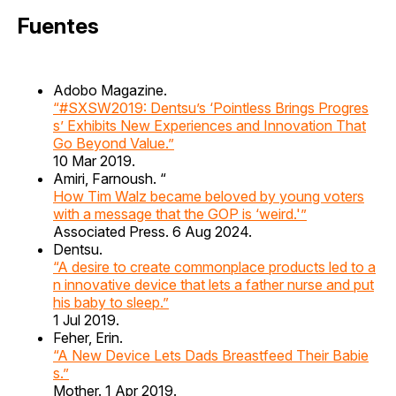
Fuentes
Adobo Magazine.
“#SXSW2019: Dentsu’s ‘Pointless Brings Progres
s’ Exhibits New Experiences and Innovation That
Go Beyond Value.”
10 Mar 2019.
Amiri, Farnoush. “
How Tim Walz became beloved by young voters
with a message that the GOP is ‘weird.'”
Associated Press. 6 Aug 2024.
Dentsu.
“A desire to create commonplace products led to a
n innovative device that lets a father nurse and put
his baby to sleep.”
1 Jul 2019.
Feher, Erin.
“A New Device Lets Dads Breastfeed Their Babie
s.”
Mother. 1 Apr 2019.