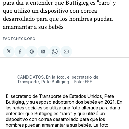
para dar a entender que Buttigieg es "raro" y
que utilizó un dispositivo con correa
desarrollado para que los hombres puedan
amamantar a sus bebés
FACTCHECK.ORG
𝕏
Compartir
Share
Compartir
Share
Compartir
en
on
en
on
via
Facebook
Pinterest
LinkedIn
WhatsApp
Email
CANDIDATOS. En la foto, el secretario de
Transporte, Pete Buttigieg. | Foto: EFE
El secretario de Transporte de Estados Unidos, Pete
Buttigieg, y su esposo adoptaron dos bebés en 2021. En
las redes sociales se utiliza una foto alterada para dar a
entender que Buttigieg es "raro" y que utilizó un
dispositivo con correa desarrollado para que los
hombres puedan amamantar a sus bebés. La foto