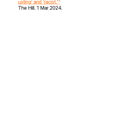
usting’ and ‘racist.'”
The Hill. 1 Mar 2024.