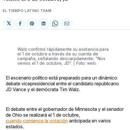
EL TIEMPO LATINO TEAM
𝕏
Compartir
Share
Compartir
Share
Compartir
en
on
en
on
via
Facebook
Pinterest
LinkedIn
WhatsApp
Email
Walz confirmó rápidamente su asistencia para
el 1 de octubre a través de su cuenta de
campaña, señalando descaradamente: "Nos
vemos el 1 de octubre, JD". | Foto: web.
El escenario político está preparado para un dinámico
debate vicepresidencial entre el candidato republicano
JD Vance y el demócrata Tim Walz.
El debate entre el gobernador de Minnesota y el senador
de Ohio se realizará el 1 de octubre,
cuando comience la votación
anticipada en varios
estados.