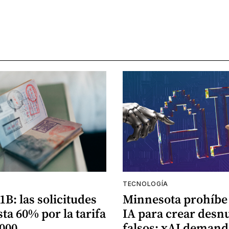
A
TECNOLOGÍA
1B: las solicitudes
Minnesota prohíbe
ta 60% por la tarifa
IA para crear desn
.000
falsos; xAI demand