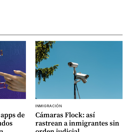
INMIGRACIÓN
 apps de
Cámaras Flock: así
udos
rastrean a inmigrantes sin
a
orden judicial