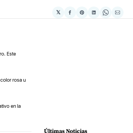
𝕏
Compartir
Share
Compartir
Share
Compa
en
on
en
on
via
Facebook
Pinterest
LinkedIn
WhatsApp
Email
ro. Este
 color rosa u
tivo en la
Últimas Noticias