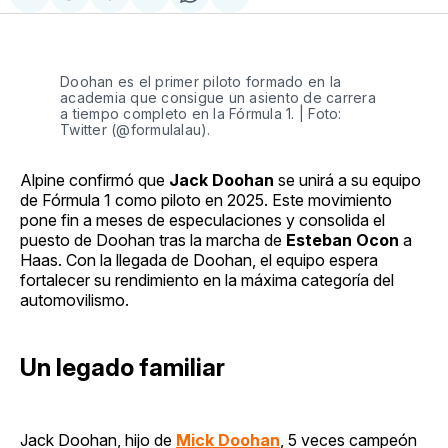
Compartir
Share
Compartir
Share
Compartir
en
on
en
on
via
Facebook
Pinterest
LinkedIn
WhatsApp
Email
Doohan es el primer piloto formado en la
academia que consigue un asiento de carrera
a tiempo completo en la Fórmula 1. | Foto:
Twitter (@formulalau).
Alpine confirmó que
Jack Doohan
se unirá a su equipo
de Fórmula 1 como piloto en 2025. Este movimiento
pone fin a meses de especulaciones y consolida el
puesto de Doohan tras la marcha de
Esteban Ocon
a
Haas. Con la llegada de Doohan, el equipo espera
fortalecer su rendimiento en la máxima categoría del
automovilismo.
Un legado familiar
Jack Doohan, hijo de
Mick Doohan
, 5 veces campeón