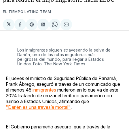
EL TIEMPO LATINO TEAM
𝕏
Compartir
Share
Compartir
Share
Compartir
en
on
en
on
via
Facebook
Pinterest
LinkedIn
WhatsApp
Email
Los inmigrantes siguen atravesando la selva de
Darién, uno de las rutas migratorias más
peligrosas del mundo, para llegar a Estados
Unidos. Foto: The New York Times
El jueves el ministro de Seguridad Pública de Panamá,
Frank Ábrego, aseguró a través de un comunicado que
al menos 45
inmigrantes
murieron en lo que va de este
2024 tratando de cruzar el territorio panameño con
rumbo a Estados Unidos, afirmando que
"Darién es una travesía mortal"
.
El Gobierno panameño aseguró, que a través de la