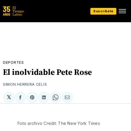
Suscríbete
DEPORTES
El inolvidable Pete Rose
SIMON HERRERA CELIS
𝕏
Compartir
Share
Compartir
Share
Compartir
en
on
en
on
via
Facebook
Pinterest
LinkedIn
WhatsApp
Email
Foto archivo Credit: The New York Times