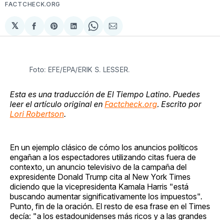
FACTCHECK.ORG
𝕏
Compartir
Share
Compartir
Share
Compartir
en
on
en
on
via
Facebook
Pinterest
LinkedIn
WhatsApp
Email
Foto: EFE/EPA/ERIK S. LESSER.
Esta es una traducción de El Tiempo Latino. Puedes
leer el artículo original en
Factcheck.org
. Escrito por
Lori Robertson
.
En un ejemplo clásico de cómo los anuncios políticos
engañan a los espectadores utilizando citas fuera de
contexto, un anuncio televisivo de la campaña del
expresidente Donald Trump cita al New York Times
diciendo que la vicepresidenta Kamala Harris "está
buscando aumentar significativamente los impuestos".
Punto, fin de la oración. El resto de esa frase en el Times
decía: "a los estadounidenses más ricos y a las grandes