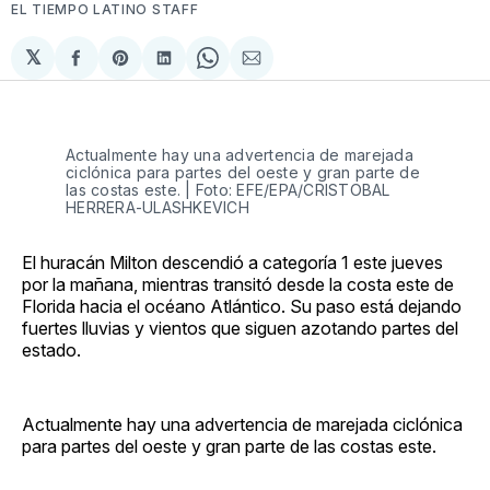
EL TIEMPO LATINO STAFF
𝕏
Compartir
Share
Compartir
Share
Compartir
en
on
en
on
via
Facebook
Pinterest
LinkedIn
WhatsApp
Email
Actualmente hay una advertencia de marejada
ciclónica para partes del oeste y gran parte de
las costas este. | Foto: EFE/EPA/CRISTOBAL
HERRERA-ULASHKEVICH
El huracán Milton descendió a categoría 1 este jueves
por la mañana, mientras transitó desde la costa este de
Florida hacia el océano Atlántico. Su paso está dejando
fuertes lluvias y vientos que siguen azotando partes del
estado.
Actualmente hay una advertencia de marejada ciclónica
para partes del oeste y gran parte de las costas este.