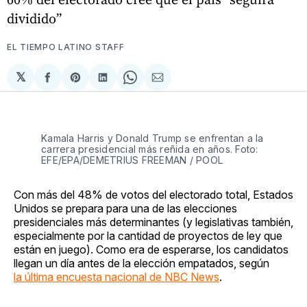
dividido”
EL TIEMPO LATINO STAFF
𝕏
Compartir
Share
Compartir
Share
Compartir
en
on
en
on
via
Facebook
Pinterest
LinkedIn
WhatsApp
Email
Kamala Harris y Donald Trump se enfrentan a la
carrera presidencial más reñida en años. Foto:
EFE/EPA/DEMETRIUS FREEMAN / POOL
Con más del 48% de votos del electorado total, Estados
Unidos se prepara para una de las elecciones
presidenciales más determinantes (y legislativas también,
especialmente por la cantidad de proyectos de ley que
están en juego). Como era de esperarse, los candidatos
llegan un día antes de la elección empatados, según
la última encuesta nacional de NBC News
.