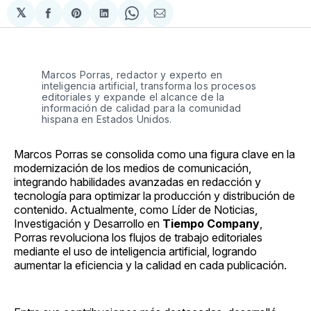
𝕏
Compartir
Share
Compartir
Share
Compartir
en
on
en
on
via
Facebook
Pinterest
LinkedIn
WhatsApp
Email
Marcos Porras, redactor y experto en
inteligencia artificial, transforma los procesos
editoriales y expande el alcance de la
información de calidad para la comunidad
hispana en Estados Unidos.
Marcos Porras se consolida como una figura clave en la
modernización de los medios de comunicación,
integrando habilidades avanzadas en redacción y
tecnología para optimizar la producción y distribución de
contenido. Actualmente, como Líder de Noticias,
Investigación y Desarrollo en
Tiempo Company
,
Porras revoluciona los flujos de trabajo editoriales
mediante el uso de inteligencia artificial, logrando
aumentar la eficiencia y la calidad en cada publicación.