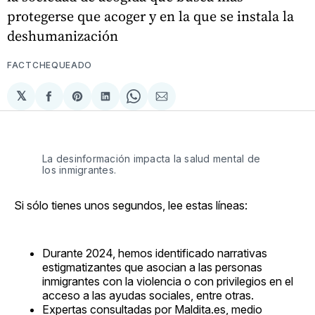
protegerse que acoger y en la que se instala la
deshumanización
FACTCHEQUEADO
𝕏
Compartir
Share
Compartir
Share
Compartir
en
on
en
on
via
Facebook
Pinterest
LinkedIn
WhatsApp
Email
La desinformación impacta la salud mental de
los inmigrantes.
Si sólo tienes unos segundos, lee estas líneas:
Durante 2024, hemos identificado narrativas
estigmatizantes que asocian a las personas
inmigrantes con la violencia o con privilegios en el
acceso a las ayudas sociales, entre otras.
Expertas consultadas por Maldita.es, medio