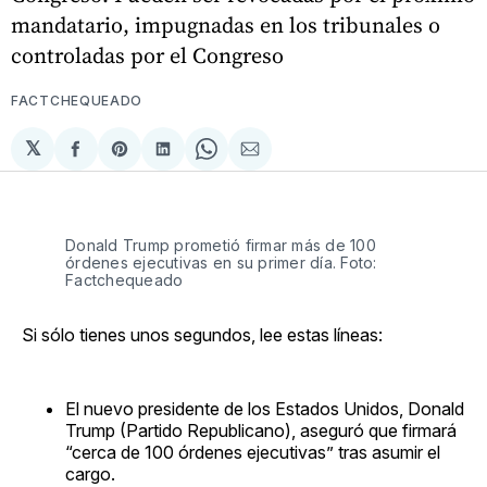
mandatario, impugnadas en los tribunales o
controladas por el Congreso
FACTCHEQUEADO
𝕏
Compartir
Share
Compartir
Share
Compartir
en
on
en
on
via
Facebook
Pinterest
LinkedIn
WhatsApp
Email
Donald Trump prometió firmar más de 100
órdenes ejecutivas en su primer día. Foto:
Factchequeado
Si sólo tienes unos segundos, lee estas líneas:
El nuevo presidente de los Estados Unidos, Donald
Trump (Partido Republicano), aseguró que firmará
“cerca de 100 órdenes ejecutivas” tras asumir el
cargo.