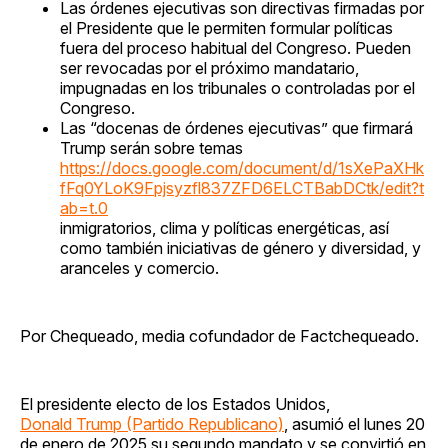
Las órdenes ejecutivas son directivas firmadas por
el Presidente que le permiten formular políticas
fuera del proceso habitual del Congreso. Pueden
ser revocadas por el próximo mandatario,
impugnadas en los tribunales o controladas por el
Congreso.
Las “docenas de órdenes ejecutivas” que firmará
Trump serán sobre temas
https://docs.google.com/document/d/1sXePaXHk
fFq0YLoK9Fpjsyzfl837ZFD6ELCTBabDCtk/edit?t
ab=t.0
inmigratorios, clima y políticas energéticas, así
como también iniciativas de género y diversidad, y
aranceles y comercio.
Por Chequeado, media cofundador de Factchequeado.
El presidente electo de los Estados Unidos,
Donald Trump (Partido Republicano)
, asumió el lunes 20
de enero de 2025 su segundo mandato y se convirtió en