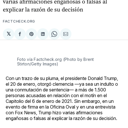
varias afirmaciones engañosas o falsas al
explicar la razón de su decisión
FACTCHECK.ORG
𝕏
Compartir
Share
Compartir
Share
Compartir
en
on
en
on
via
Facebook
Pinterest
LinkedIn
WhatsApp
Email
Foto vía Factcheck.org (Photo by Brent
Stirton/Getty Images)
Con un trazo de su pluma, el presidente Donald Trump,
el 20 de enero, otorgó clemencia —ya sea un indulto o
una conmutación de sentencia— a más de 1.500
personas acusadas en relación con el motín en el
Capitolio del 6 de enero de 2021. Sin embargo, en un
evento de firma en la Oficina Oval y en una entrevista
con Fox News, Trump hizo varias afirmaciones
engañosas o falsas al explicar la razón de su decisión.