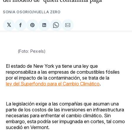
SONIA OSORIO/HUELLA ZERO
𝕏
Compartir
Share
Compartir
Share
Compartir
en
on
en
on
via
Facebook
Pinterest
LinkedIn
WhatsApp
Email
(Foto: Pexels)
El estado de New York ya tiene una ley que
responsabiliza a las empresas de combustibles fósiles
por el impacto de la contaminación, se trata de la
ley del Superfondo para el Cambio Climático
.
La legislación exige a las compañías que asuman una
parte de los costos de las inversiones en infraestructura
necesarias para enfrentar el cambio climático. Sin
embargo, esta podría ser impugnada en cortes, tal como
sucedió en Vermont.