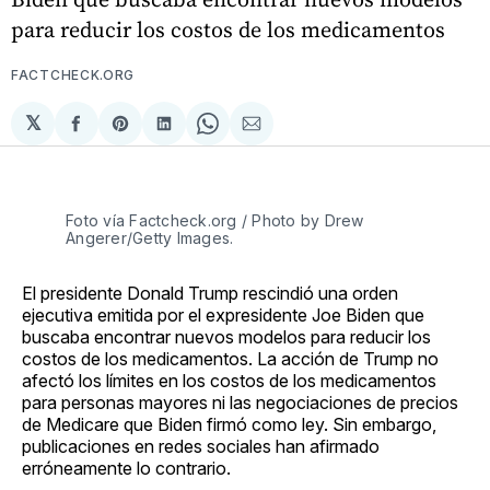
para reducir los costos de los medicamentos
FACTCHECK.ORG
𝕏
Compartir
Share
Compartir
Share
Compartir
en
on
en
on
via
Facebook
Pinterest
LinkedIn
WhatsApp
Email
Foto vía Factcheck.org / Photo by Drew
Angerer/Getty Images.
El presidente Donald Trump rescindió una orden
ejecutiva emitida por el expresidente Joe Biden que
buscaba encontrar nuevos modelos para reducir los
costos de los medicamentos. La acción de Trump no
afectó los límites en los costos de los medicamentos
para personas mayores ni las negociaciones de precios
de Medicare que Biden firmó como ley. Sin embargo,
publicaciones en redes sociales han afirmado
erróneamente lo contrario.