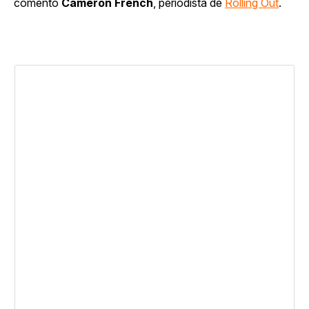
comentó
Cameron French
, periodista de
Rolling Out
.