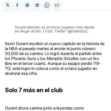
𝕏
Compartir
Share
Compartir
Share
Compartir
en
on
en
on
via
Facebook
Pinterest
LinkedIn
WhatsApp
Email
Durant también es el tercer jugador más rápido
en llegar al hito. | Foto: Twitter (@Hatedzs).
Kevin Durant escribió un nuevo capítulo en la historia de
la NBA el pasado martes al anotar el punto número
30,000 de su carrera. Lo logró durante el partido entre
los Phoenix Suns y los Memphis Grizzlies con un tiro
libre en el tercer cuarto. Aunque su equipo perdió 119-
112, este logro lo coloca como el octavo jugador en
alcanzar esa cifra.
Solo 7 más en el club
Durant ahora camina junto a leyendas como