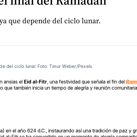
 el final del Ramadán
 ya que depende del ciclo lunar.
de del ciclo lunar. Foto: Timur Weber/Pexels.
 ansias el
Eid al-Fitr
, una festividad que señala el fin del
Ram
 que también inicia un tiempo de alegría y reunión comunitaria
 en el año 624 d.C., instaurando así una tradición de paz y gr
Eid al-Fitr se ha convertido en un momento de alegría comparti