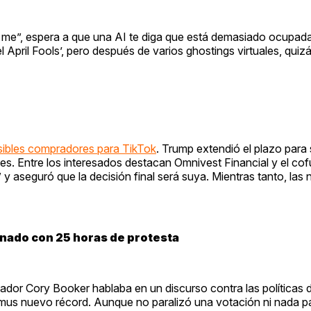
’s me”, espera a que una AI te diga que está demasiado ocupada 
l April Fools’, pero después de varios ghostings virtuales, quizá 
sibles compradores para TikTok
. Trump extendió el plazo para
es. Entre los interesados destacan Omnivest Financial y el co
 y aseguró que la decisión final será suya. Mientras tanto, las
enado con 25 horas de protesta
enador Cory Booker hablaba en un discurso contra las políticas
mus nuevo récord. Aunque no paralizó una votación ni nada pa