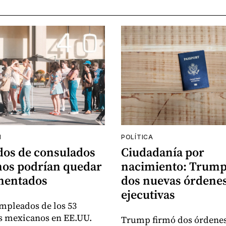
N
POLÍTICA
os de consulados
Ciudadanía por
os podrían quedar
nacimiento: Trump
mentados
dos nuevas órdene
ejecutivas
mpleados de los 53
s mexicanos en EE.UU.
Trump firmó dos órdene