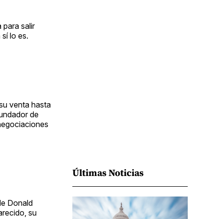
Facebook
Pinterest
LinkedIn
WhatsApp
Email
para salir
sí lo es.
 su venta hasta
fundador de
 negociaciones
Últimas Noticias
 de Donald
recido, su