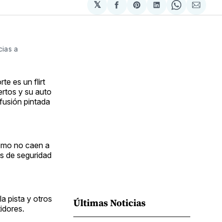
𝕏
Compartir
Share
Compartir
Share
Compa
en
on
en
on
via
Facebook
Pinterest
LinkedIn
WhatsApp
Email
ias a
te es un flirt
ertos y su auto
fusión pintada
Cómo no caen a
as de seguridad
a pista y otros
Últimas Noticias
idores.