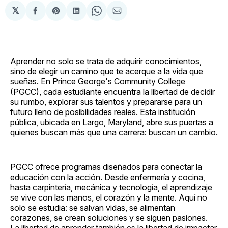
𝕏
Compartir
Share
Compartir
Share
Compartir
en
on
en
on
via
Facebook
Pinterest
LinkedIn
WhatsApp
Email
Aprender no solo se trata de adquirir conocimientos,
sino de elegir un camino que te acerque a la vida que
sueñas. En Prince George's Community College
(PGCC), cada estudiante encuentra la libertad de decidir
su rumbo, explorar sus talentos y prepararse para un
futuro lleno de posibilidades reales. Esta institución
pública, ubicada en Largo, Maryland, abre sus puertas a
quienes buscan más que una carrera: buscan un cambio.
PGCC ofrece programas diseñados para conectar la
educación con la acción. Desde enfermería y cocina,
hasta carpintería, mecánica y tecnología, el aprendizaje
se vive con las manos, el corazón y la mente. Aquí no
solo se estudia: se salvan vidas, se alimentan
corazones, se crean soluciones y se siguen pasiones.
La libertad de aprender también es la libertad de impactar