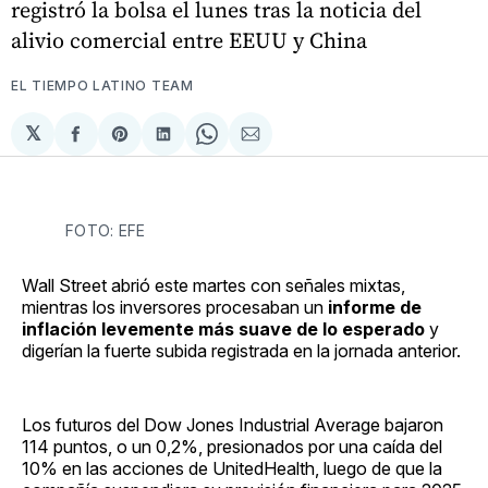
registró la bolsa el lunes tras la noticia del
alivio comercial entre EEUU y China
EL TIEMPO LATINO TEAM
𝕏
Compartir
Share
Compartir
Share
Compartir
en
on
en
on
via
Facebook
Pinterest
LinkedIn
WhatsApp
Email
FOTO: EFE
Wall Street abrió este martes con señales mixtas,
mientras los inversores procesaban un
informe de
inflación levemente más suave de lo esperado
y
digerían la fuerte subida registrada en la jornada anterior.
Los futuros del Dow Jones Industrial Average bajaron
114 puntos, o un 0,2%, presionados por una caída del
10% en las acciones de UnitedHealth, luego de que la