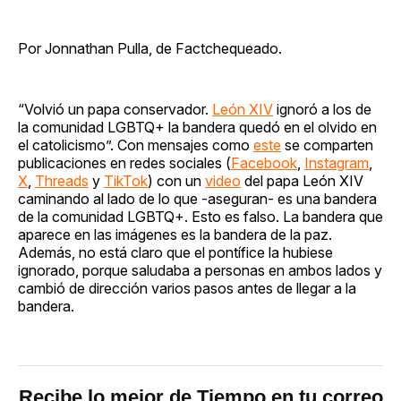
Por Jonnathan Pulla, de Factchequeado.
“Volvió un papa conservador.
León XIV
ignoró a los de
la comunidad LGBTQ+ la bandera quedó en el olvido en
el catolicismo”. Con mensajes como
este
se comparten
publicaciones en redes sociales (
Facebook
,
Instagram
,
X
,
Threads
y
TikTok
) con un
video
del papa León XIV
caminando al lado de lo que -aseguran- es una bandera
de la comunidad LGBTQ+. Esto es falso. La bandera que
aparece en las imágenes es la bandera de la paz.
Además, no está claro que el pontífice la hubiese
ignorado, porque saludaba a personas en ambos lados y
cambió de dirección varios pasos antes de llegar a la
bandera.
Recibe lo mejor de Tiempo en tu correo