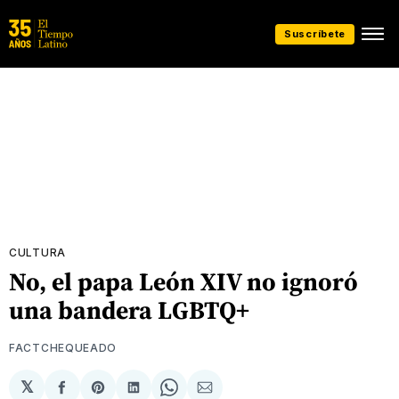
Suscríbete
CULTURA
No, el papa León XIV no ignoró
una bandera LGBTQ+
FACTCHEQUEADO
𝕏
Compartir
Share
Compartir
Share
Compartir