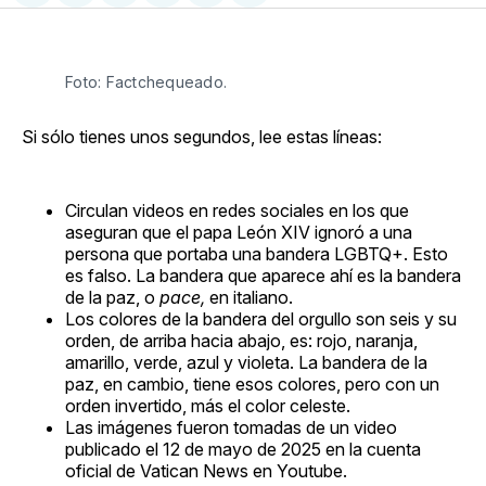
en
on
en
on
via
Facebook
Pinterest
LinkedIn
WhatsApp
Email
Foto: Factchequeado.
Si sólo tienes unos segundos, lee estas líneas:
Circulan videos en redes sociales en los que
aseguran que el papa León XIV ignoró a una
persona que portaba una bandera LGBTQ+. Esto
es falso. La bandera que aparece ahí es la bandera
de la paz, o
pace,
en italiano.
Los colores de la bandera del orgullo son seis y su
orden, de arriba hacia abajo, es: rojo, naranja,
amarillo, verde, azul y violeta. La bandera de la
paz, en cambio, tiene esos colores, pero con un
orden invertido, más el color celeste.
Las imágenes fueron tomadas de un video
publicado el 12 de mayo de 2025 en la cuenta
oficial de Vatican News en Youtube.