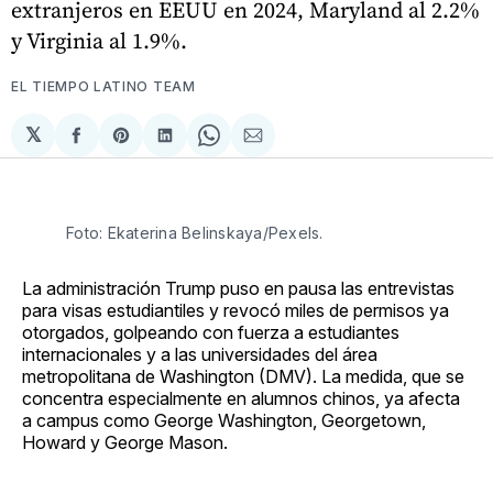
extranjeros en EEUU en 2024, Maryland al 2.2%
y Virginia al 1.9%.
EL TIEMPO LATINO TEAM
𝕏
Compartir
Share
Compartir
Share
Compartir
en
on
en
on
via
Facebook
Pinterest
LinkedIn
WhatsApp
Email
Foto: Ekaterina Belinskaya/Pexels. 
La administración Trump puso en pausa las entrevistas
para visas estudiantiles y revocó miles de permisos ya
otorgados, golpeando con fuerza a estudiantes
internacionales y a las universidades del área
metropolitana de Washington (DMV). La medida, que se
concentra especialmente en alumnos chinos, ya afecta
a campus como George Washington, Georgetown,
Howard y George Mason.