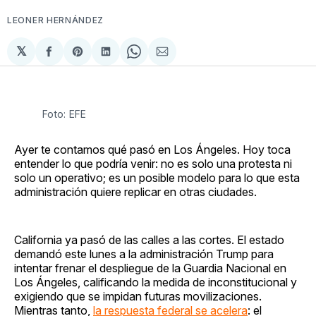
LEONER HERNÁNDEZ
𝕏
Compartir
Share
Compartir
Share
Compartir
en
on
en
on
via
Facebook
Pinterest
LinkedIn
WhatsApp
Email
Foto: EFE
Ayer te contamos qué pasó en Los Ángeles. Hoy toca
entender lo que podría venir: no es solo una protesta ni
solo un operativo; es un posible modelo para lo que esta
administración quiere replicar en otras ciudades.
California ya pasó de las calles a las cortes. El estado
demandó este lunes a la administración Trump para
intentar frenar el despliegue de la Guardia Nacional en
Los Ángeles, calificando la medida de inconstitucional y
exigiendo que se impidan futuras movilizaciones.
Mientras tanto,
la respuesta federal se acelera
: el