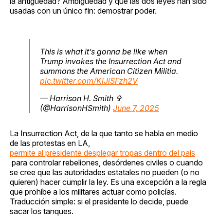
la antigüedad? Ambigüedad y que las dos leyes han sido
usadas con un único fin: demostrar poder.
This is what it’s gonna be like when
Trump invokes the Insurrection Act and
summons the American Citizen Militia.
pic.twitter.com/KiJiSFzh2V
— Harrison H. Smith ✞
(@HarrisonHSmith)
June 7, 2025
La Insurrection Act, de la que tanto se habla en medio
de las protestas en LA,
permite al presidente desplegar tropas dentro del país
para controlar rebeliones, desórdenes civiles o cuando
se cree que las autoridades estatales no pueden (o no
quieren) hacer cumplir la ley. Es una excepción a la regla
que prohíbe a los militares actuar como policías.
Traducción simple: si el presidente lo decide, puede
sacar los tanques.