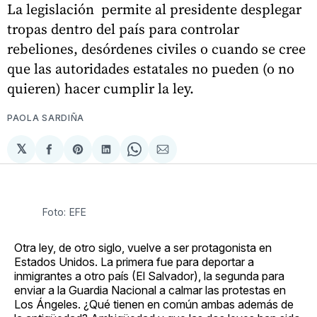
La legislación permite al presidente desplegar
tropas dentro del país para controlar
rebeliones, desórdenes civiles o cuando se cree
que las autoridades estatales no pueden (o no
quieren) hacer cumplir la ley.
PAOLA SARDIÑA
𝕏
Compartir
Share
Compartir
Share
Compartir
en
on
en
on
via
Facebook
Pinterest
LinkedIn
WhatsApp
Email
Foto: EFE
Otra ley, de otro siglo, vuelve a ser protagonista en
Estados Unidos. La primera fue para deportar a
inmigrantes a otro país (El Salvador), la segunda para
enviar a la Guardia Nacional a calmar las protestas en
Los Ángeles. ¿Qué tienen en común ambas además de