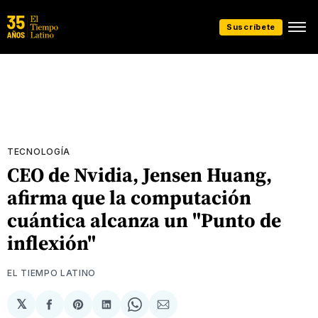
Suscríbete
TECNOLOGÍA
CEO de Nvidia, Jensen Huang,
afirma que la computación
cuántica alcanza un "Punto de
inflexión"
EL TIEMPO LATINO
𝕏
Compartir
Share
Compartir
Share
Compartir