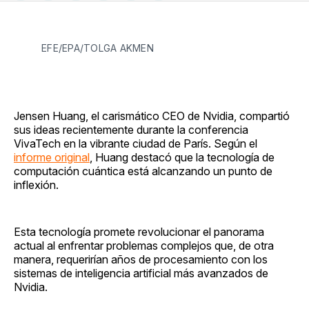
en
on
en
on
via
Facebook
Pinterest
LinkedIn
WhatsApp
Email
EFE/EPA/TOLGA AKMEN
Jensen Huang, el carismático CEO de Nvidia, compartió
sus ideas recientemente durante la conferencia
VivaTech en la vibrante ciudad de París. Según el
informe original
, Huang destacó que la tecnología de
computación cuántica está alcanzando un punto de
inflexión.
Esta tecnología promete revolucionar el panorama
actual al enfrentar problemas complejos que, de otra
manera, requerirían años de procesamiento con los
sistemas de inteligencia artificial más avanzados de
Nvidia.