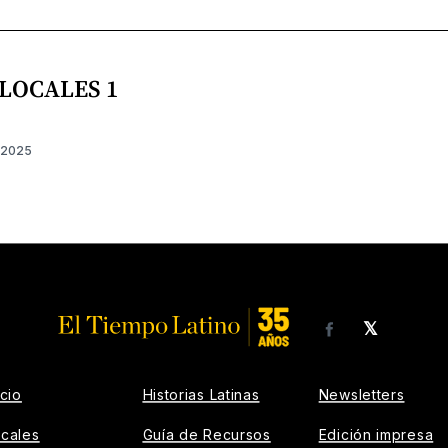
 LOCALES 1
e 2025
𝕏
Facebook
icio
Historias Latinas
Newsletters
cales
Guía de Recursos
Edición impresa