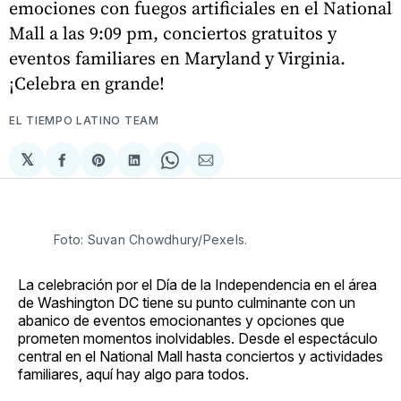
emociones con fuegos artificiales en el National
Mall a las 9:09 pm, conciertos gratuitos y
eventos familiares en Maryland y Virginia.
¡Celebra en grande!
EL TIEMPO LATINO TEAM
𝕏
Compartir
Share
Compartir
Share
Compartir
en
on
en
on
via
Facebook
Pinterest
LinkedIn
WhatsApp
Email
Foto: Suvan Chowdhury/Pexels.
La celebración por el Día de la Independencia en el área
de Washington DC tiene su punto culminante con un
abanico de eventos emocionantes y opciones que
prometen momentos inolvidables. Desde el espectáculo
central en el National Mall hasta conciertos y actividades
familiares, aquí hay algo para todos.