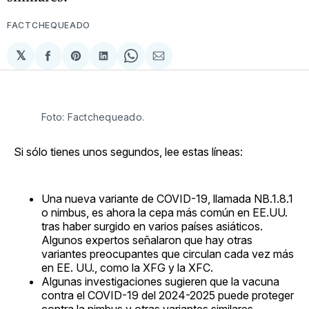
FACTCHEQUEADO
𝕏
Compartir
Share
Compartir
Share
Compartir
en
on
en
on
via
Facebook
Pinterest
LinkedIn
WhatsApp
Email
Foto: Factchequeado. 
Si sólo tienes unos segundos, lee estas líneas:
Una nueva variante de COVID-19, llamada NB.1.8.1
o nimbus, es ahora la cepa más común en EE.UU.
tras haber surgido en varios países asiáticos.
Algunos expertos señalaron que hay otras
variantes preocupantes que circulan cada vez más
en EE. UU., como la XFG y la XFC.
Algunas investigaciones sugieren que la vacuna
contra el COVID-19 del 2024-2025 puede proteger
contra la nimbus y otras variantes similares.