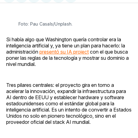
en
on
en
on
via
Facebook
Pinterest
LinkedIn
WhatsApp
Email
Foto: Pau Casals/Unplash.
Si había algo que Washington quería controlar era la
inteligencia artificial y, ya tiene un plan para hacerlo: la
administración
presentó su IA project
con el que busca
poner las reglas de la tecnología y mostrar su dominio a
nivel mundial.
Tres pilares centrales: el proyecto gira en torno a
acelerar la innovación, expandir la infraestructura para
AI dentro de EEUU y establecer hardware y software
estadounidenses como el estándar global para la
inteligencia artificial. Es un intento de convertir a Estados
Unidos no solo en pionero tecnológico, sino en el
proveedor oficial del stack AI mundial.