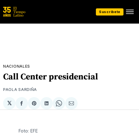
Suscríbete
NACIONALES
Call Center presidencial
PAOLA SARDIÑA
𝕏
Compartir
Share
Compartir
Share
Compartir
en
on
en
on
via
Facebook
Pinterest
LinkedIn
WhatsApp
Email
Foto: EFE