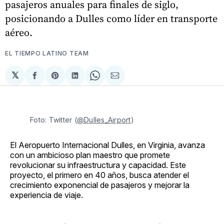
pasajeros anuales para finales de siglo,
posicionando a Dulles como líder en transporte
aéreo.
EL TIEMPO LATINO TEAM
𝕏
Compartir
Share
Compartir
Share
Compartir
en
on
en
on
via
Facebook
Pinterest
LinkedIn
WhatsApp
Email
Foto: Twitter (
@Dulles_Airport
)
El Aeropuerto Internacional Dulles, en Virginia, avanza
con un ambicioso plan maestro que promete
revolucionar su infraestructura y capacidad. Este
proyecto, el primero en 40 años, busca atender el
crecimiento exponencial de pasajeros y mejorar la
experiencia de viaje.