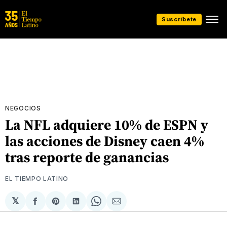
Suscríbete
NEGOCIOS
La NFL adquiere 10% de ESPN y
las acciones de Disney caen 4%
tras reporte de ganancias
EL TIEMPO LATINO
𝕏
Compartir
Share
Compartir
Share
Compartir
en
on
en
on
via
Facebook
Pinterest
LinkedIn
WhatsApp
Email