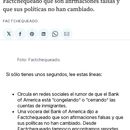
Factchequeado que son afirmaciones falsas y
que sus políticas no han cambiado.
FACTCHEQUEADO
𝕏
Compartir
Share
Compartir
Share
Compartir
en
on
en
on
via
Facebook
Pinterest
LinkedIn
WhatsApp
Email
Foto: Factchequeado.
Si sólo tienes unos segundos, lee estas líneas:
Circula en redes sociales el rumor de que el Bank
of America está “congelando” o “cerrando” las
cuentas de inmigrantes.
Una vocera del Bank of America dijo a
Factchequeado que son afirmaciones falsas y que
sus políticas no han cambiado. Desde
Factchequeado tampoco encontramos reportes