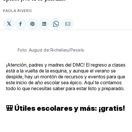
PAOLA RIVERO
𝕏
Compartir
Share
Compartir
Share
Compartir
en
on
en
on
via
Facebook
Pinterest
LinkedIn
WhatsApp
Email
Foto: August de Richelieu/Pexels.
¡Atención, padres y madres del DMC! El regreso a clases
está a la vuelta de la esquina, y aunque el verano se
despide, hay un montón de recursos y eventos para que
este inicio de año escolar sea épico. Aquí te contamos
todo lo que necesitas saber para estar listo y preparado.
🎒
Útiles escolares y más: ¡gratis!