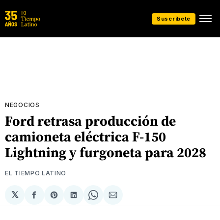
Suscríbete
NEGOCIOS
Ford retrasa producción de
camioneta eléctrica F-150
Lightning y furgoneta para 2028
EL TIEMPO LATINO
𝕏
Compartir
Share
Compartir
Share
Compartir
en
on
en
on
via
Facebook
Pinterest
LinkedIn
WhatsApp
Email